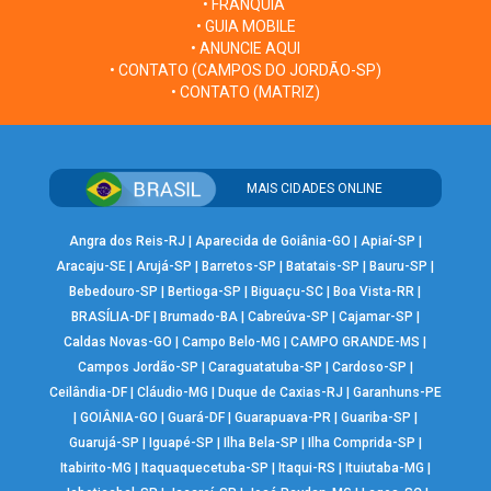
• FRANQUIA
• GUIA MOBILE
• ANUNCIE AQUI
• CONTATO (CAMPOS DO JORDÃO-SP)
• CONTATO (MATRIZ)
MAIS CIDADES ONLINE
Angra dos Reis-RJ
|
Aparecida de Goiânia-GO
|
Apiaí-SP
|
Aracaju-SE
|
Arujá-SP
|
Barretos-SP
|
Batatais-SP
|
Bauru-SP
|
Bebedouro-SP
|
Bertioga-SP
|
Biguaçu-SC
|
Boa Vista-RR
|
BRASÍLIA-DF
|
Brumado-BA
|
Cabreúva-SP
|
Cajamar-SP
|
Caldas Novas-GO
|
Campo Belo-MG
|
CAMPO GRANDE-MS
|
Campos Jordão-SP
|
Caraguatatuba-SP
|
Cardoso-SP
|
Ceilândia-DF
|
Cláudio-MG
|
Duque de Caxias-RJ
|
Garanhuns-PE
|
GOIÂNIA-GO
|
Guará-DF
|
Guarapuava-PR
|
Guariba-SP
|
Guarujá-SP
|
Iguapé-SP
|
Ilha Bela-SP
|
Ilha Comprida-SP
|
Itabirito-MG
|
Itaquaquecetuba-SP
|
Itaqui-RS
|
Ituiutaba-MG
|