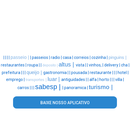
passeio |
|
|
|
|
|
passeios |
radio |
casa |
correios |
cozinha |
pinguins |
altus |
restaurantes |
roupa |
|
vista |
|
vinhos, |
delivery |
cha |
deposito |
queijo |
prefeitura |
|
|
gastronomia |
|
pousada |
restaurante |
|
|
hotel |
luar |
emprego |
antiguidades |
|
alfa |
horto |
|
|
villa |
transportes |
sabesp |
turismo |
carros |
|
|
|
panoramica |
BAIXE NOSSO APLICATIVO