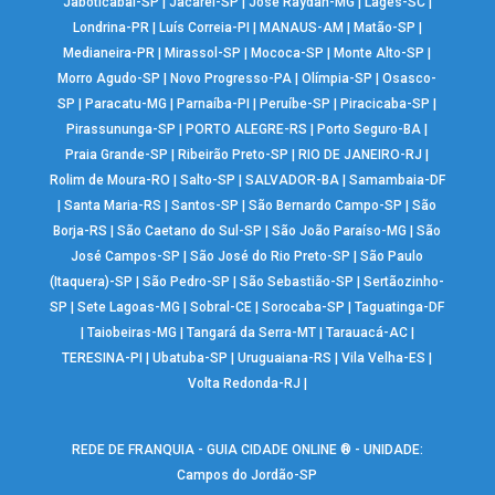
Jaboticabal-SP
|
Jacareí-SP
|
José Raydan-MG
|
Lages-SC
|
Londrina-PR
|
Luís Correia-PI
|
MANAUS-AM
|
Matão-SP
|
Medianeira-PR
|
Mirassol-SP
|
Mococa-SP
|
Monte Alto-SP
|
Morro Agudo-SP
|
Novo Progresso-PA
|
Olímpia-SP
|
Osasco-
SP
|
Paracatu-MG
|
Parnaíba-PI
|
Peruíbe-SP
|
Piracicaba-SP
|
Pirassununga-SP
|
PORTO ALEGRE-RS
|
Porto Seguro-BA
|
Praia Grande-SP
|
Ribeirão Preto-SP
|
RIO DE JANEIRO-RJ
|
Rolim de Moura-RO
|
Salto-SP
|
SALVADOR-BA
|
Samambaia-DF
|
Santa Maria-RS
|
Santos-SP
|
São Bernardo Campo-SP
|
São
Borja-RS
|
São Caetano do Sul-SP
|
São João Paraíso-MG
|
São
José Campos-SP
|
São José do Rio Preto-SP
|
São Paulo
(Itaquera)-SP
|
São Pedro-SP
|
São Sebastião-SP
|
Sertãozinho-
SP
|
Sete Lagoas-MG
|
Sobral-CE
|
Sorocaba-SP
|
Taguatinga-DF
|
Taiobeiras-MG
|
Tangará da Serra-MT
|
Tarauacá-AC
|
TERESINA-PI
|
Ubatuba-SP
|
Uruguaiana-RS
|
Vila Velha-ES
|
Volta Redonda-RJ
|
REDE DE FRANQUIA - GUIA CIDADE ONLINE ® - UNIDADE:
Campos do Jordão-SP