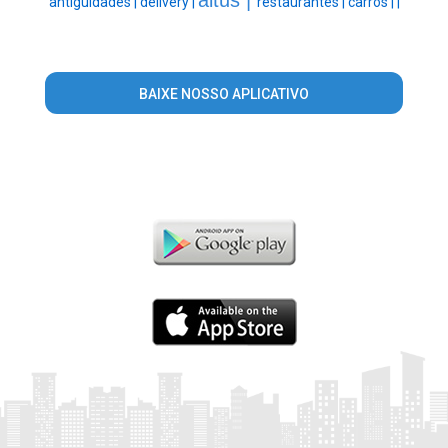
antiguidades |
delivery |
restaurantes |
carros |
|
BAIXE NOSSO APLICATIVO