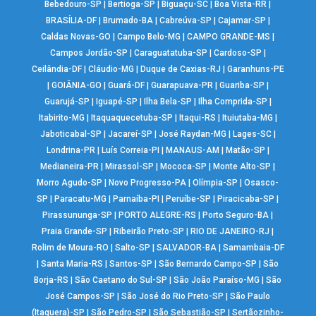
Bebedouro-SP
|
Bertioga-SP
|
Biguaçu-SC
|
Boa Vista-RR
|
BRASÍLIA-DF
|
Brumado-BA
|
Cabreúva-SP
|
Cajamar-SP
|
Caldas Novas-GO
|
Campo Belo-MG
|
CAMPO GRANDE-MS
|
Campos Jordão-SP
|
Caraguatatuba-SP
|
Cardoso-SP
|
Ceilândia-DF
|
Cláudio-MG
|
Duque de Caxias-RJ
|
Garanhuns-PE
|
GOIÂNIA-GO
|
Guará-DF
|
Guarapuava-PR
|
Guariba-SP
|
Guarujá-SP
|
Iguapé-SP
|
Ilha Bela-SP
|
Ilha Comprida-SP
|
Itabirito-MG
|
Itaquaquecetuba-SP
|
Itaqui-RS
|
Ituiutaba-MG
|
Jaboticabal-SP
|
Jacareí-SP
|
José Raydan-MG
|
Lages-SC
|
Londrina-PR
|
Luís Correia-PI
|
MANAUS-AM
|
Matão-SP
|
Medianeira-PR
|
Mirassol-SP
|
Mococa-SP
|
Monte Alto-SP
|
Morro Agudo-SP
|
Novo Progresso-PA
|
Olímpia-SP
|
Osasco-
SP
|
Paracatu-MG
|
Parnaíba-PI
|
Peruíbe-SP
|
Piracicaba-SP
|
Pirassununga-SP
|
PORTO ALEGRE-RS
|
Porto Seguro-BA
|
Praia Grande-SP
|
Ribeirão Preto-SP
|
RIO DE JANEIRO-RJ
|
Rolim de Moura-RO
|
Salto-SP
|
SALVADOR-BA
|
Samambaia-DF
|
Santa Maria-RS
|
Santos-SP
|
São Bernardo Campo-SP
|
São
Borja-RS
|
São Caetano do Sul-SP
|
São João Paraíso-MG
|
São
José Campos-SP
|
São José do Rio Preto-SP
|
São Paulo
(Itaquera)-SP
|
São Pedro-SP
|
São Sebastião-SP
|
Sertãozinho-