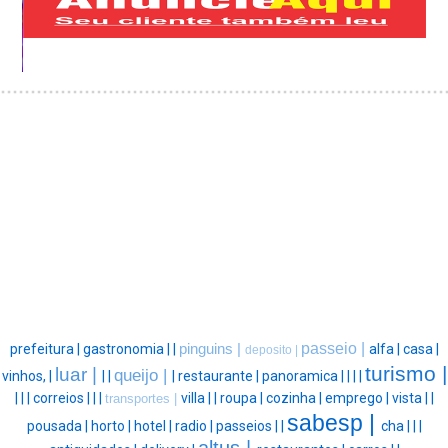
passeio |
prefeitura |
gastronomia |
|
pinguins |
alfa |
casa |
deposito |
turismo |
luar |
queijo |
vinhos, |
|
|
|
restaurante |
panoramica |
|
|
|
|
|
|
correios |
|
|
villa |
|
roupa |
cozinha |
emprego |
vista |
|
transportes |
sabesp |
pousada |
horto |
hotel |
radio |
passeios |
|
cha |
|
|
altus |