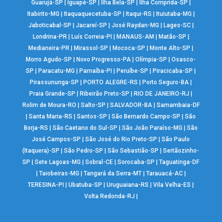
Guarujá-SP
|
Iguapé-SP
|
Ilha Bela-SP
|
Ilha Comprida-SP
|
Itabirito-MG
|
Itaquaquecetuba-SP
|
Itaqui-RS
|
Ituiutaba-MG
|
Jaboticabal-SP
|
Jacareí-SP
|
José Raydan-MG
|
Lages-SC
|
Londrina-PR
|
Luís Correia-PI
|
MANAUS-AM
|
Matão-SP
|
Medianeira-PR
|
Mirassol-SP
|
Mococa-SP
|
Monte Alto-SP
|
Morro Agudo-SP
|
Novo Progresso-PA
|
Olímpia-SP
|
Osasco-
SP
|
Paracatu-MG
|
Parnaíba-PI
|
Peruíbe-SP
|
Piracicaba-SP
|
Pirassununga-SP
|
PORTO ALEGRE-RS
|
Porto Seguro-BA
|
Praia Grande-SP
|
Ribeirão Preto-SP
|
RIO DE JANEIRO-RJ
|
Rolim de Moura-RO
|
Salto-SP
|
SALVADOR-BA
|
Samambaia-DF
|
Santa Maria-RS
|
Santos-SP
|
São Bernardo Campo-SP
|
São
Borja-RS
|
São Caetano do Sul-SP
|
São João Paraíso-MG
|
São
José Campos-SP
|
São José do Rio Preto-SP
|
São Paulo
(Itaquera)-SP
|
São Pedro-SP
|
São Sebastião-SP
|
Sertãozinho-
SP
|
Sete Lagoas-MG
|
Sobral-CE
|
Sorocaba-SP
|
Taguatinga-DF
|
Taiobeiras-MG
|
Tangará da Serra-MT
|
Tarauacá-AC
|
TERESINA-PI
|
Ubatuba-SP
|
Uruguaiana-RS
|
Vila Velha-ES
|
Volta Redonda-RJ
|