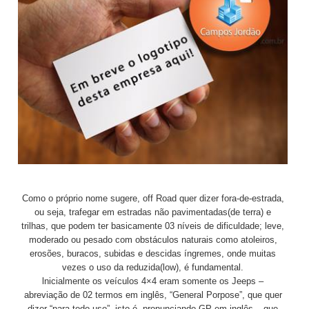
Como o próprio nome sugere, off Road quer dizer fora-de-estrada,
ou seja, trafegar em estradas não pavimentadas(de terra) e
trilhas, que podem ter basicamente 03 níveis de dificuldade; leve,
moderado ou pesado com obstáculos naturais como atoleiros,
erosões, buracos, subidas e descidas íngremes, onde muitas
vezes o uso da reduzida(low), é fundamental.
lnicialmente os veículos 4×4 eram somente os Jeeps –
abreviação de 02 termos em inglês, “General Porpose”, que quer
dizer “para todo uso”, isto é, pronunciando GP em inglês – que