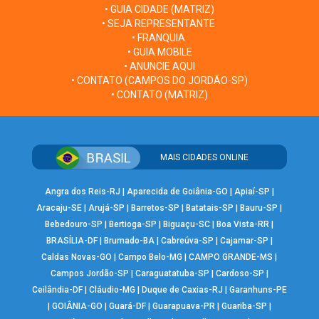
• GUIA CIDADE (MATRIZ)
• SEJA REPRESENTANTE
• FRANQUIA
• GUIA MOBILE
• ANUNCIE AQUI
• CONTATO (CAMPOS DO JORDÃO-SP)
• CONTATO (MATRIZ)
MAIS CIDADES ONLINE
Angra dos Reis-RJ
|
Aparecida de Goiânia-GO
|
Apiaí-SP
|
Aracaju-SE
|
Arujá-SP
|
Barretos-SP
|
Batatais-SP
|
Bauru-SP
|
Bebedouro-SP
|
Bertioga-SP
|
Biguaçu-SC
|
Boa Vista-RR
|
BRASÍLIA-DF
|
Brumado-BA
|
Cabreúva-SP
|
Cajamar-SP
|
Caldas Novas-GO
|
Campo Belo-MG
|
CAMPO GRANDE-MS
|
Campos Jordão-SP
|
Caraguatatuba-SP
|
Cardoso-SP
|
Ceilândia-DF
|
Cláudio-MG
|
Duque de Caxias-RJ
|
Garanhuns-PE
|
GOIÂNIA-GO
|
Guará-DF
|
Guarapuava-PR
|
Guariba-SP
|