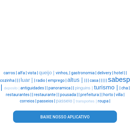
queijo |
carros |
alfa |
vista |
vinhos, |
gastronomia |
delivery |
hotel |
|
sabesp
altus |
luar |
cozinha |
|
|
|
radio |
emprego |
|
|
|
casa |
|
|
|
|
|
turismo |
antiguidades |
|
panoramica |
|
pinguins |
|
cha |
deposito |
restaurantes |
|
restaurante |
|
pousada |
|
prefeitura |
|
horto |
villa |
passeio |
correios |
passeios |
roupa |
transportes |
BAIXE NOSSO APLICATIVO