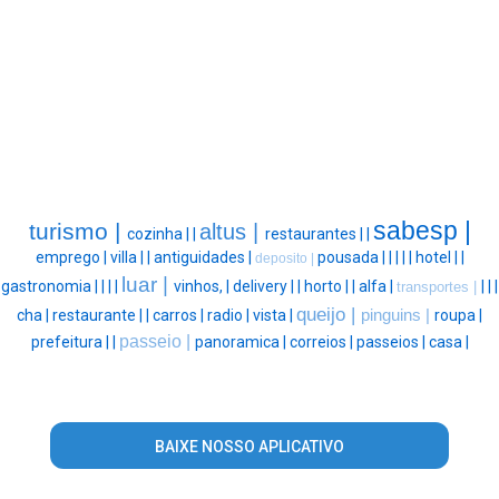
sabesp |
turismo |
altus |
cozinha |
|
restaurantes |
|
emprego |
villa |
|
antiguidades |
pousada |
|
|
|
|
hotel |
|
deposito |
luar |
gastronomia |
|
|
|
vinhos, |
delivery |
|
horto |
|
alfa |
|
|
|
transportes |
queijo |
cha |
restaurante |
|
carros |
radio |
vista |
pinguins |
roupa |
passeio |
prefeitura |
|
panoramica |
correios |
passeios |
casa |
BAIXE NOSSO APLICATIVO