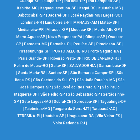
Guarujá-SP
|
Iguapé-SP
|
Ilha Bela-SP
|
Ilha Comprida-SP
|
Itabirito-MG
|
Itaquaquecetuba-SP
|
Itaqui-RS
|
Ituiutaba-MG
|
Jaboticabal-SP
|
Jacareí-SP
|
José Raydan-MG
|
Lages-SC
|
Londrina-PR
|
Luís Correia-PI
|
MANAUS-AM
|
Matão-SP
|
Medianeira-PR
|
Mirassol-SP
|
Mococa-SP
|
Monte Alto-SP
|
Morro Agudo-SP
|
Novo Progresso-PA
|
Olímpia-SP
|
Osasco-
SP
|
Paracatu-MG
|
Parnaíba-PI
|
Peruíbe-SP
|
Piracicaba-SP
|
Pirassununga-SP
|
PORTO ALEGRE-RS
|
Porto Seguro-BA
|
Praia Grande-SP
|
Ribeirão Preto-SP
|
RIO DE JANEIRO-RJ
|
Rolim de Moura-RO
|
Salto-SP
|
SALVADOR-BA
|
Samambaia-DF
|
Santa Maria-RS
|
Santos-SP
|
São Bernardo Campo-SP
|
São
Borja-RS
|
São Caetano do Sul-SP
|
São João Paraíso-MG
|
São
José Campos-SP
|
São José do Rio Preto-SP
|
São Paulo
(Itaquera)-SP
|
São Pedro-SP
|
São Sebastião-SP
|
Sertãozinho-
SP
|
Sete Lagoas-MG
|
Sobral-CE
|
Sorocaba-SP
|
Taguatinga-DF
|
Taiobeiras-MG
|
Tangará da Serra-MT
|
Tarauacá-AC
|
TERESINA-PI
|
Ubatuba-SP
|
Uruguaiana-RS
|
Vila Velha-ES
|
Volta Redonda-RJ
|