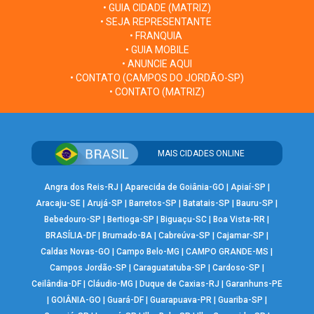
• GUIA CIDADE (MATRIZ)
• SEJA REPRESENTANTE
• FRANQUIA
• GUIA MOBILE
• ANUNCIE AQUI
• CONTATO (CAMPOS DO JORDÃO-SP)
• CONTATO (MATRIZ)
MAIS CIDADES ONLINE
Angra dos Reis-RJ
|
Aparecida de Goiânia-GO
|
Apiaí-SP
|
Aracaju-SE
|
Arujá-SP
|
Barretos-SP
|
Batatais-SP
|
Bauru-SP
|
Bebedouro-SP
|
Bertioga-SP
|
Biguaçu-SC
|
Boa Vista-RR
|
BRASÍLIA-DF
|
Brumado-BA
|
Cabreúva-SP
|
Cajamar-SP
|
Caldas Novas-GO
|
Campo Belo-MG
|
CAMPO GRANDE-MS
|
Campos Jordão-SP
|
Caraguatatuba-SP
|
Cardoso-SP
|
Ceilândia-DF
|
Cláudio-MG
|
Duque de Caxias-RJ
|
Garanhuns-PE
|
GOIÂNIA-GO
|
Guará-DF
|
Guarapuava-PR
|
Guariba-SP
|