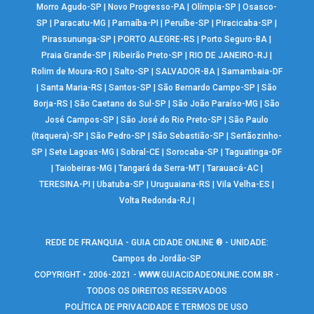
Morro Agudo-SP
|
Novo Progresso-PA
|
Olímpia-SP
|
Osasco-
SP
|
Paracatu-MG
|
Parnaíba-PI
|
Peruíbe-SP
|
Piracicaba-SP
|
Pirassununga-SP
|
PORTO ALEGRE-RS
|
Porto Seguro-BA
|
Praia Grande-SP
|
Ribeirão Preto-SP
|
RIO DE JANEIRO-RJ
|
Rolim de Moura-RO
|
Salto-SP
|
SALVADOR-BA
|
Samambaia-DF
|
Santa Maria-RS
|
Santos-SP
|
São Bernardo Campo-SP
|
São
Borja-RS
|
São Caetano do Sul-SP
|
São João Paraíso-MG
|
São
José Campos-SP
|
São José do Rio Preto-SP
|
São Paulo
(Itaquera)-SP
|
São Pedro-SP
|
São Sebastião-SP
|
Sertãozinho-
SP
|
Sete Lagoas-MG
|
Sobral-CE
|
Sorocaba-SP
|
Taguatinga-DF
|
Taiobeiras-MG
|
Tangará da Serra-MT
|
Tarauacá-AC
|
TERESINA-PI
|
Ubatuba-SP
|
Uruguaiana-RS
|
Vila Velha-ES
|
Volta Redonda-RJ
|
REDE DE FRANQUIA - GUIA CIDADE ONLINE ® - UNIDADE:
Campos do Jordão-SP
COPYRIGHT • 2006-2021 -
WWW.GUIACIDADEONLINE.COM.BR
-
TODOS OS DIREITOS RESERVADOS
POLÍTICA DE PRIVACIDADE E TERMOS DE USO