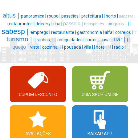
altus |
panoramica |
roupa |
passeios |
prefeitura |
|
horto |
deposito |
passeio |
restaurantes |
delivery |
cha |
pinguins |
|
|
transportes |
sabesp |
emprego |
restaurante |
gastronomia |
alfa |
correios |
|
|
turismo |
luar |
|
|
vinhos, |
|
|
antiguidades |
carros |
casa |
|
|
|
queijo |
vista |
cozinha |
|
|
pousada |
villa |
|
hotel |
|
|
|
radio |
CUPOM DESCONTO
GUIA SHOP ONLINE
AVALIAÇÕES
BAIXAR APP