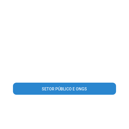
SETOR PÚBLICO E ONGS
Warning
: Invalid argument supplied for foreach() in
/home/guiacamposjordao/www/conteudo_lista_area_atuacao.
on line
56