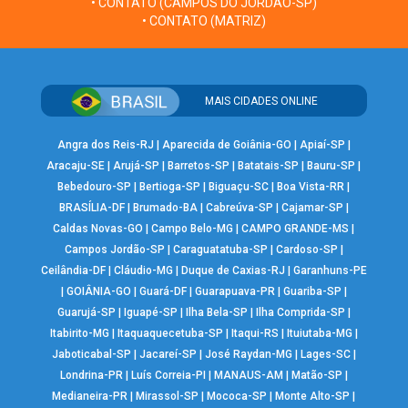
• CONTATO (CAMPOS DO JORDÃO-SP)
• CONTATO (MATRIZ)
MAIS CIDADES ONLINE
Angra dos Reis-RJ
|
Aparecida de Goiânia-GO
|
Apiaí-SP
|
Aracaju-SE
|
Arujá-SP
|
Barretos-SP
|
Batatais-SP
|
Bauru-SP
|
Bebedouro-SP
|
Bertioga-SP
|
Biguaçu-SC
|
Boa Vista-RR
|
BRASÍLIA-DF
|
Brumado-BA
|
Cabreúva-SP
|
Cajamar-SP
|
Caldas Novas-GO
|
Campo Belo-MG
|
CAMPO GRANDE-MS
|
Campos Jordão-SP
|
Caraguatatuba-SP
|
Cardoso-SP
|
Ceilândia-DF
|
Cláudio-MG
|
Duque de Caxias-RJ
|
Garanhuns-PE
|
GOIÂNIA-GO
|
Guará-DF
|
Guarapuava-PR
|
Guariba-SP
|
Guarujá-SP
|
Iguapé-SP
|
Ilha Bela-SP
|
Ilha Comprida-SP
|
Itabirito-MG
|
Itaquaquecetuba-SP
|
Itaqui-RS
|
Ituiutaba-MG
|
Jaboticabal-SP
|
Jacareí-SP
|
José Raydan-MG
|
Lages-SC
|
Londrina-PR
|
Luís Correia-PI
|
MANAUS-AM
|
Matão-SP
|
Medianeira-PR
|
Mirassol-SP
|
Mococa-SP
|
Monte Alto-SP
|