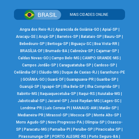
MAIS CIDADES ONLINE
Angra dos Reis-RJ
|
Aparecida de Goiânia-GO
|
Apiaí-SP
|
Aracaju-SE
|
Arujá-SP
|
Barretos-SP
|
Batatais-SP
|
Bauru-SP
|
Bebedouro-SP
|
Bertioga-SP
|
Biguaçu-SC
|
Boa Vista-RR
|
BRASÍLIA-DF
|
Brumado-BA
|
Cabreúva-SP
|
Cajamar-SP
|
Caldas Novas-GO
|
Campo Belo-MG
|
CAMPO GRANDE-MS
|
Campos Jordão-SP
|
Caraguatatuba-SP
|
Cardoso-SP
|
Ceilândia-DF
|
Cláudio-MG
|
Duque de Caxias-RJ
|
Garanhuns-PE
|
GOIÂNIA-GO
|
Guará-DF
|
Guarapuava-PR
|
Guariba-SP
|
Guarujá-SP
|
Iguapé-SP
|
Ilha Bela-SP
|
Ilha Comprida-SP
|
Itabirito-MG
|
Itaquaquecetuba-SP
|
Itaqui-RS
|
Ituiutaba-MG
|
Jaboticabal-SP
|
Jacareí-SP
|
José Raydan-MG
|
Lages-SC
|
Londrina-PR
|
Luís Correia-PI
|
MANAUS-AM
|
Matão-SP
|
Medianeira-PR
|
Mirassol-SP
|
Mococa-SP
|
Monte Alto-SP
|
Morro Agudo-SP
|
Novo Progresso-PA
|
Olímpia-SP
|
Osasco-
SP
|
Paracatu-MG
|
Parnaíba-PI
|
Peruíbe-SP
|
Piracicaba-SP
|
Pirassununga-SP
|
PORTO ALEGRE-RS
|
Porto Seguro-BA
|