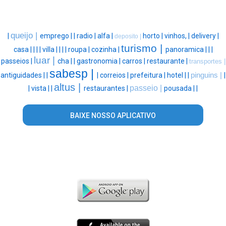
queijo |
|
emprego |
|
radio |
alfa |
horto |
vinhos, |
delivery |
deposito |
turismo |
casa |
|
|
|
villa |
|
|
|
roupa |
cozinha |
panoramica |
|
|
luar |
passeios |
cha |
|
gastronomia |
carros |
restaurante |
transportes |
sabesp |
antiguidades |
|
|
correios |
prefeitura |
hotel |
|
pinguins |
|
altus |
passeio |
|
vista |
|
restaurantes |
pousada |
|
BAIXE NOSSO APLICATIVO