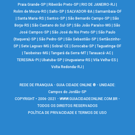
Praia Grande-SP
|
Ribeirão Preto-SP
|
RIO DE JANEIRO-RJ
|
Rolim de Moura-RO
|
Salto-SP
|
SALVADOR-BA
|
Samambaia-DF
|
Santa Maria-RS
|
Santos-SP
|
São Bernardo Campo-SP
|
São
Borja-RS
|
São Caetano do Sul-SP
|
São João Paraíso-MG
|
São
José Campos-SP
|
São José do Rio Preto-SP
|
São Paulo
(Itaquera)-SP
|
São Pedro-SP
|
São Sebastião-SP
|
Sertãozinho-
SP
|
Sete Lagoas-MG
|
Sobral-CE
|
Sorocaba-SP
|
Taguatinga-DF
|
Taiobeiras-MG
|
Tangará da Serra-MT
|
Tarauacá-AC
|
TERESINA-PI
|
Ubatuba-SP
|
Uruguaiana-RS
|
Vila Velha-ES
|
Volta Redonda-RJ
|
REDE DE FRANQUIA - GUIA CIDADE ONLINE ® - UNIDADE:
Campos do Jordão-SP
COPYRIGHT • 2006-2021 -
WWW.GUIACIDADEONLINE.COM.BR
-
TODOS OS DIREITOS RESERVADOS
POLÍTICA DE PRIVACIDADE E TERMOS DE USO