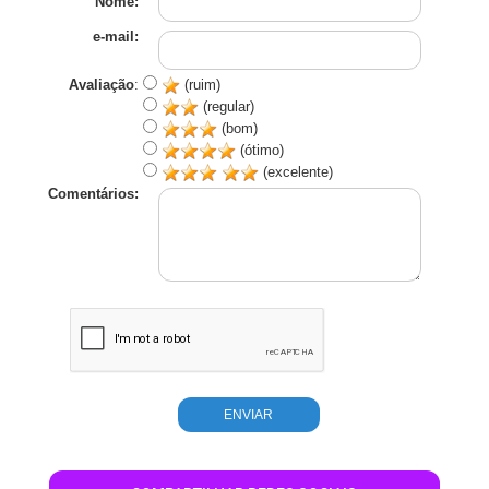
Nome:
e-mail:
Avaliação
:
(ruim)
(regular)
(bom)
(ótimo)
(excelente)
Comentários: