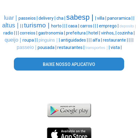
sabesp |
luar |
passeios |
delivery |
cha |
|
villa |
panoramica |
|
turismo |
altus |
|
|
horto |
|
|
casa |
carros |
|
|
emprego |
deposito |
radio |
|
|
correios |
gastronomia |
prefeitura |
hotel |
vinhos, |
cozinha |
queijo |
roupa |
|
pinguins |
|
antiguidades |
|
|
alfa |
restaurante |
|
|
|
passeio |
pousada |
restaurantes |
|
vista |
transportes |
BAIXE NOSSO APLICATIVO