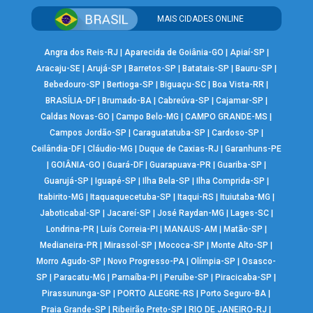
MAIS CIDADES ONLINE
Angra dos Reis-RJ
|
Aparecida de Goiânia-GO
|
Apiaí-SP
|
Aracaju-SE
|
Arujá-SP
|
Barretos-SP
|
Batatais-SP
|
Bauru-SP
|
Bebedouro-SP
|
Bertioga-SP
|
Biguaçu-SC
|
Boa Vista-RR
|
BRASÍLIA-DF
|
Brumado-BA
|
Cabreúva-SP
|
Cajamar-SP
|
Caldas Novas-GO
|
Campo Belo-MG
|
CAMPO GRANDE-MS
|
Campos Jordão-SP
|
Caraguatatuba-SP
|
Cardoso-SP
|
Ceilândia-DF
|
Cláudio-MG
|
Duque de Caxias-RJ
|
Garanhuns-PE
|
GOIÂNIA-GO
|
Guará-DF
|
Guarapuava-PR
|
Guariba-SP
|
Guarujá-SP
|
Iguapé-SP
|
Ilha Bela-SP
|
Ilha Comprida-SP
|
Itabirito-MG
|
Itaquaquecetuba-SP
|
Itaqui-RS
|
Ituiutaba-MG
|
Jaboticabal-SP
|
Jacareí-SP
|
José Raydan-MG
|
Lages-SC
|
Londrina-PR
|
Luís Correia-PI
|
MANAUS-AM
|
Matão-SP
|
Medianeira-PR
|
Mirassol-SP
|
Mococa-SP
|
Monte Alto-SP
|
Morro Agudo-SP
|
Novo Progresso-PA
|
Olímpia-SP
|
Osasco-
SP
|
Paracatu-MG
|
Parnaíba-PI
|
Peruíbe-SP
|
Piracicaba-SP
|
Pirassununga-SP
|
PORTO ALEGRE-RS
|
Porto Seguro-BA
|
Praia Grande-SP
|
Ribeirão Preto-SP
|
RIO DE JANEIRO-RJ
|