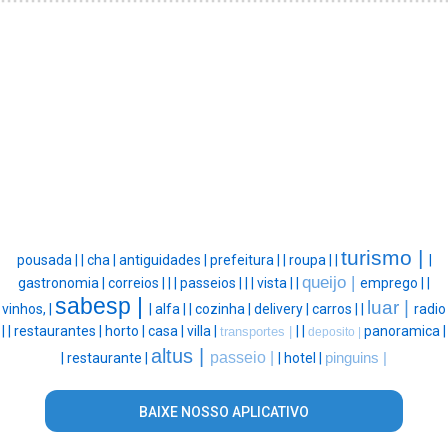
turismo |
pousada |
|
cha |
antiguidades |
prefeitura |
|
roupa |
|
|
queijo |
gastronomia |
correios |
|
|
passeios |
|
|
vista |
|
emprego |
|
sabesp |
luar |
vinhos, |
|
alfa |
|
cozinha |
delivery |
carros |
|
radio
|
|
restaurantes |
horto |
casa |
villa |
|
|
panoramica |
transportes |
deposito |
altus |
passeio |
|
restaurante |
|
hotel |
pinguins |
BAIXE NOSSO APLICATIVO