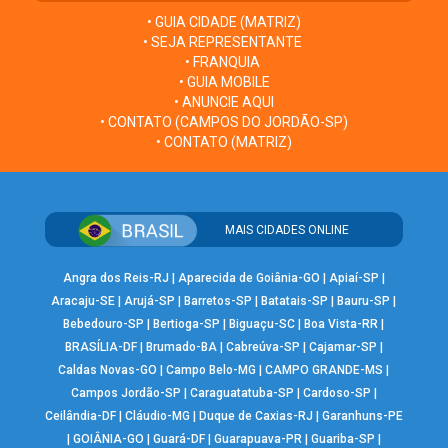
• GUIA CIDADE (MATRIZ)
• SEJA REPRESENTANTE
• FRANQUIA
• GUIA MOBILE
• ANUNCIE AQUI
• CONTATO (CAMPOS DO JORDÃO-SP)
• CONTATO (MATRIZ)
MAIS CIDADES ONLINE
Angra dos Reis-RJ
|
Aparecida de Goiânia-GO
|
Apiaí-SP
|
Aracaju-SE
|
Arujá-SP
|
Barretos-SP
|
Batatais-SP
|
Bauru-SP
|
Bebedouro-SP
|
Bertioga-SP
|
Biguaçu-SC
|
Boa Vista-RR
|
BRASÍLIA-DF
|
Brumado-BA
|
Cabreúva-SP
|
Cajamar-SP
|
Caldas Novas-GO
|
Campo Belo-MG
|
CAMPO GRANDE-MS
|
Campos Jordão-SP
|
Caraguatatuba-SP
|
Cardoso-SP
|
Ceilândia-DF
|
Cláudio-MG
|
Duque de Caxias-RJ
|
Garanhuns-PE
|
GOIÂNIA-GO
|
Guará-DF
|
Guarapuava-PR
|
Guariba-SP
|