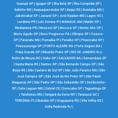
Guarujá-SP
|
Iguapé-SP
|
Ilha Bela-SP
|
Ilha Comprida-SP
|
Itabirito-MG
|
Itaquaquecetuba-SP
|
Itaqui-RS
|
Ituiutaba-MG
|
Jaboticabal-SP
|
Jacareí-SP
|
José Raydan-MG
|
Lages-SC
|
Londrina-PR
|
Luís Correia-PI
|
MANAUS-AM
|
Matão-SP
|
Medianeira-PR
|
Mirassol-SP
|
Mococa-SP
|
Monte Alto-SP
|
Morro Agudo-SP
|
Novo Progresso-PA
|
Olímpia-SP
|
Osasco-
SP
|
Paracatu-MG
|
Parnaíba-PI
|
Peruíbe-SP
|
Piracicaba-SP
|
Pirassununga-SP
|
PORTO ALEGRE-RS
|
Porto Seguro-BA
|
Praia Grande-SP
|
Ribeirão Preto-SP
|
RIO DE JANEIRO-RJ
|
Rolim de Moura-RO
|
Salto-SP
|
SALVADOR-BA
|
Samambaia-DF
|
Santa Maria-RS
|
Santos-SP
|
São Bernardo Campo-SP
|
São
Borja-RS
|
São Caetano do Sul-SP
|
São João Paraíso-MG
|
São
José Campos-SP
|
São José do Rio Preto-SP
|
São Paulo
(Itaquera)-SP
|
São Pedro-SP
|
São Sebastião-SP
|
Sertãozinho-
SP
|
Sete Lagoas-MG
|
Sobral-CE
|
Sorocaba-SP
|
Taguatinga-DF
|
Taiobeiras-MG
|
Tangará da Serra-MT
|
Tarauacá-AC
|
TERESINA-PI
|
Ubatuba-SP
|
Uruguaiana-RS
|
Vila Velha-ES
|
Volta Redonda-RJ
|