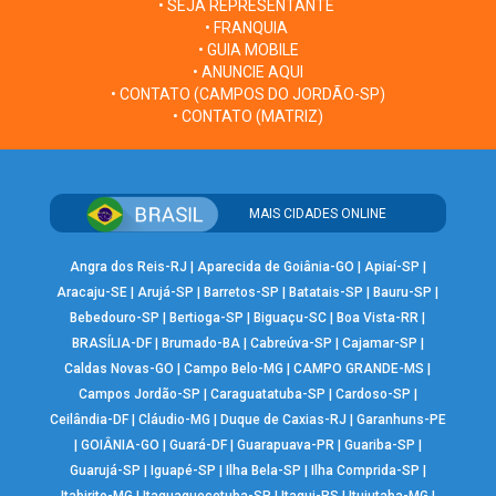
• SEJA REPRESENTANTE
• FRANQUIA
• GUIA MOBILE
• ANUNCIE AQUI
• CONTATO (CAMPOS DO JORDÃO-SP)
• CONTATO (MATRIZ)
MAIS CIDADES ONLINE
Angra dos Reis-RJ
|
Aparecida de Goiânia-GO
|
Apiaí-SP
|
Aracaju-SE
|
Arujá-SP
|
Barretos-SP
|
Batatais-SP
|
Bauru-SP
|
Bebedouro-SP
|
Bertioga-SP
|
Biguaçu-SC
|
Boa Vista-RR
|
BRASÍLIA-DF
|
Brumado-BA
|
Cabreúva-SP
|
Cajamar-SP
|
Caldas Novas-GO
|
Campo Belo-MG
|
CAMPO GRANDE-MS
|
Campos Jordão-SP
|
Caraguatatuba-SP
|
Cardoso-SP
|
Ceilândia-DF
|
Cláudio-MG
|
Duque de Caxias-RJ
|
Garanhuns-PE
|
GOIÂNIA-GO
|
Guará-DF
|
Guarapuava-PR
|
Guariba-SP
|
Guarujá-SP
|
Iguapé-SP
|
Ilha Bela-SP
|
Ilha Comprida-SP
|