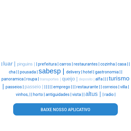
luar |
|
pinguins |
|
prefeitura |
carros |
restaurantes |
cozinha |
casa |
|
sabesp |
cha |
|
pousada |
delivery |
hotel |
gastronomia |
|
turismo
queijo |
panoramica |
roupa |
alfa |
|
|
transportes |
deposito |
|
passeio |
passeios |
|
|
|
|
|
emprego |
|
|
restaurante |
|
correios |
villa |
altus |
vinhos, |
|
horto |
antiguidades |
vista |
|
|
radio |
BAIXE NOSSO APLICATIVO