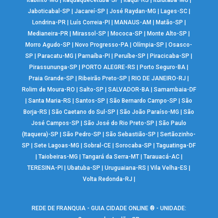
Itabirito-MG
|
Itaquaquecetuba-SP
|
Itaqui-RS
|
Ituiutaba-MG
|
Jaboticabal-SP
|
Jacareí-SP
|
José Raydan-MG
|
Lages-SC
|
Londrina-PR
|
Luís Correia-PI
|
MANAUS-AM
|
Matão-SP
|
Medianeira-PR
|
Mirassol-SP
|
Mococa-SP
|
Monte Alto-SP
|
Morro Agudo-SP
|
Novo Progresso-PA
|
Olímpia-SP
|
Osasco-
SP
|
Paracatu-MG
|
Parnaíba-PI
|
Peruíbe-SP
|
Piracicaba-SP
|
Pirassununga-SP
|
PORTO ALEGRE-RS
|
Porto Seguro-BA
|
Praia Grande-SP
|
Ribeirão Preto-SP
|
RIO DE JANEIRO-RJ
|
Rolim de Moura-RO
|
Salto-SP
|
SALVADOR-BA
|
Samambaia-DF
|
Santa Maria-RS
|
Santos-SP
|
São Bernardo Campo-SP
|
São
Borja-RS
|
São Caetano do Sul-SP
|
São João Paraíso-MG
|
São
José Campos-SP
|
São José do Rio Preto-SP
|
São Paulo
(Itaquera)-SP
|
São Pedro-SP
|
São Sebastião-SP
|
Sertãozinho-
SP
|
Sete Lagoas-MG
|
Sobral-CE
|
Sorocaba-SP
|
Taguatinga-DF
|
Taiobeiras-MG
|
Tangará da Serra-MT
|
Tarauacá-AC
|
TERESINA-PI
|
Ubatuba-SP
|
Uruguaiana-RS
|
Vila Velha-ES
|
Volta Redonda-RJ
|
REDE DE FRANQUIA - GUIA CIDADE ONLINE ® - UNIDADE: