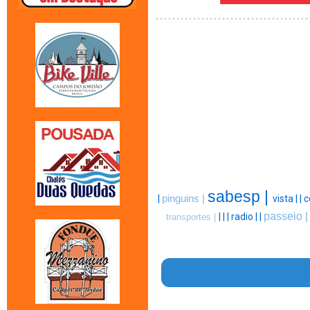
sabesp |
|
pinguins |
vista |
|
c
passeio 
|
|
|
radio |
|
transportes |