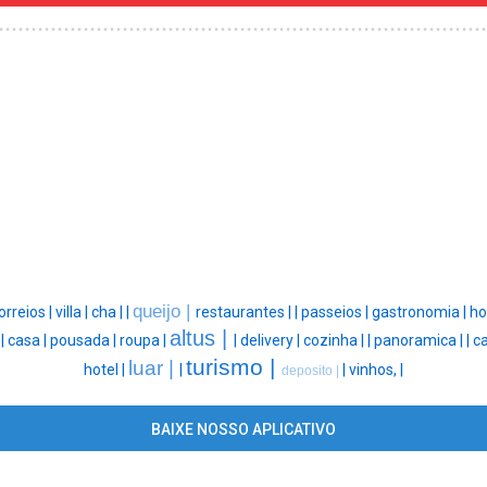
queijo |
orreios |
villa |
cha |
|
restaurantes |
|
passeios |
gastronomia |
ho
altus |
|
|
casa |
pousada |
roupa |
|
delivery |
cozinha |
|
panoramica |
|
ca
turismo |
luar |
hotel |
|
|
vinhos, |
deposito |
BAIXE NOSSO APLICATIVO