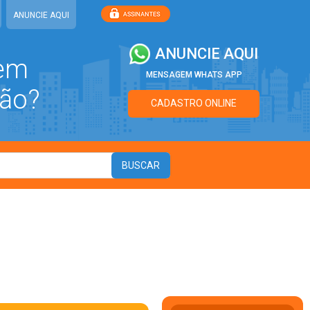
ANUNCIE AQUI
ANUNCIE AQUI
 em
MENSAGEM WHATS APP
ão?
CADASTRO ONLINE