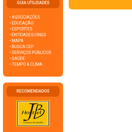
GUIA UTILIDADES
• ASSOCIAÇÕES
• EDUCAÇÃO
• ESPORTES
• ENTIDADES/ONGS
• MAPA
• BUSCA CEP
• SERVIÇOS PÚBLICOS
• SAÚDE
• TEMPO & CLIMA
RECOMENDADOS