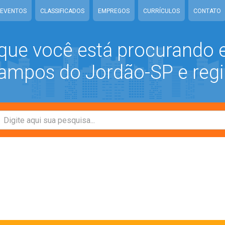
EVENTOS
CLASSIFICADOS
EMPREGOS
CURRÍCULOS
CONTATO
que você está procurando
mpos do Jordão-SP e regi