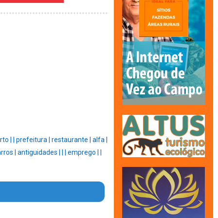
rto |
|
prefeitura |
restaurante |
alfa |
rros |
antiguidades |
|
|
emprego |
|