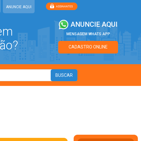
ANUNCIE AQUI
ANUNCIE AQUI
 em
MENSAGEM WHATS APP
ão?
CADASTRO ONLINE