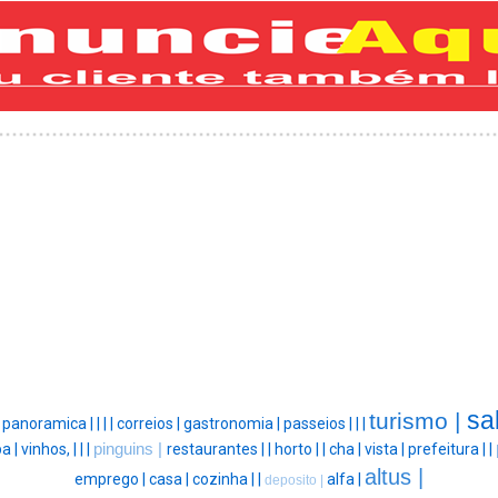
sa
turismo |
|
panoramica |
|
|
|
correios |
gastronomia |
passeios |
|
|
a |
vinhos, |
|
|
pinguins |
restaurantes |
|
horto |
|
cha |
vista |
prefeitura |
|
altus |
emprego |
casa |
cozinha |
|
alfa |
deposito |