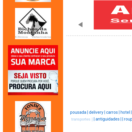
pousada |
delivery |
carros |
hotel 
|
antiguidades |
|
roup
transportes |