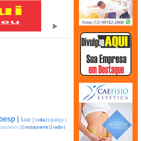
besp |
luar |
queijo |
|
villa |
|
passeio |
|
|
restaurante |
|
radio |