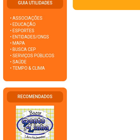
GUIA UTILIDADES
• ASSOCIAÇÕES
• EDUCAÇÃO
• ESPORTES
• ENTIDADES/ONGS
• MAPA
• BUSCA CEP
• SERVIÇOS PÚBLICOS
• SAÚDE
• TEMPO & CLIMA
RECOMENDADOS