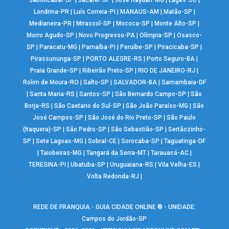
Jaboticabal-SP
|
Jacareí-SP
|
José Raydan-MG
|
Lages-SC
|
Londrina-PR
|
Luís Correia-PI
|
MANAUS-AM
|
Matão-SP
|
Medianeira-PR
|
Mirassol-SP
|
Mococa-SP
|
Monte Alto-SP
|
Morro Agudo-SP
|
Novo Progresso-PA
|
Olímpia-SP
|
Osasco-
SP
|
Paracatu-MG
|
Parnaíba-PI
|
Peruíbe-SP
|
Piracicaba-SP
|
Pirassununga-SP
|
PORTO ALEGRE-RS
|
Porto Seguro-BA
|
Praia Grande-SP
|
Ribeirão Preto-SP
|
RIO DE JANEIRO-RJ
|
Rolim de Moura-RO
|
Salto-SP
|
SALVADOR-BA
|
Samambaia-DF
|
Santa Maria-RS
|
Santos-SP
|
São Bernardo Campo-SP
|
São
Borja-RS
|
São Caetano do Sul-SP
|
São João Paraíso-MG
|
São
José Campos-SP
|
São José do Rio Preto-SP
|
São Paulo
(Itaquera)-SP
|
São Pedro-SP
|
São Sebastião-SP
|
Sertãozinho-
SP
|
Sete Lagoas-MG
|
Sobral-CE
|
Sorocaba-SP
|
Taguatinga-DF
|
Taiobeiras-MG
|
Tangará da Serra-MT
|
Tarauacá-AC
|
TERESINA-PI
|
Ubatuba-SP
|
Uruguaiana-RS
|
Vila Velha-ES
|
Volta Redonda-RJ
|
REDE DE FRANQUIA - GUIA CIDADE ONLINE ® - UNIDADE:
Campos do Jordão-SP