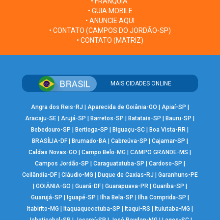
• FRANQUIA
• GUIA MOBILE
• ANUNCIE AQUI
• CONTATO (CAMPOS DO JORDÃO-SP)
• CONTATO (MATRIZ)
MAIS CIDADES ONLINE
Angra dos Reis-RJ
|
Aparecida de Goiânia-GO
|
Apiaí-SP
|
Aracaju-SE
|
Arujá-SP
|
Barretos-SP
|
Batatais-SP
|
Bauru-SP
|
Bebedouro-SP
|
Bertioga-SP
|
Biguaçu-SC
|
Boa Vista-RR
|
BRASÍLIA-DF
|
Brumado-BA
|
Cabreúva-SP
|
Cajamar-SP
|
Caldas Novas-GO
|
Campo Belo-MG
|
CAMPO GRANDE-MS
|
Campos Jordão-SP
|
Caraguatatuba-SP
|
Cardoso-SP
|
Ceilândia-DF
|
Cláudio-MG
|
Duque de Caxias-RJ
|
Garanhuns-PE
|
GOIÂNIA-GO
|
Guará-DF
|
Guarapuava-PR
|
Guariba-SP
|
Guarujá-SP
|
Iguapé-SP
|
Ilha Bela-SP
|
Ilha Comprida-SP
|
Itabirito-MG
|
Itaquaquecetuba-SP
|
Itaqui-RS
|
Ituiutaba-MG
|