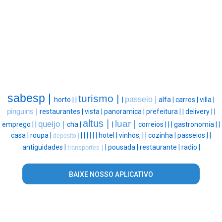
sabesp |
turismo |
passeio |
horto |
|
|
alfa |
carros |
villa |
pinguins |
restaurantes |
vista |
panoramica |
prefeitura |
|
delivery |
|
altus |
luar |
queijo |
emprego |
|
cha |
|
correios |
|
|
gastronomia |
|
casa |
roupa |
|
|
|
|
|
|
hotel |
vinhos, |
|
cozinha |
passeios |
|
deposito |
antiguidades |
|
pousada |
restaurante |
radio |
transportes |
BAIXE NOSSO APLICATIVO