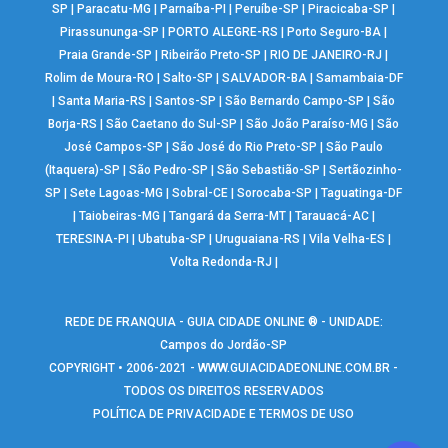
SP
|
Paracatu-MG
|
Parnaíba-PI
|
Peruíbe-SP
|
Piracicaba-SP
|
Pirassununga-SP
|
PORTO ALEGRE-RS
|
Porto Seguro-BA
|
Praia Grande-SP
|
Ribeirão Preto-SP
|
RIO DE JANEIRO-RJ
|
Rolim de Moura-RO
|
Salto-SP
|
SALVADOR-BA
|
Samambaia-DF
|
Santa Maria-RS
|
Santos-SP
|
São Bernardo Campo-SP
|
São
Borja-RS
|
São Caetano do Sul-SP
|
São João Paraíso-MG
|
São
José Campos-SP
|
São José do Rio Preto-SP
|
São Paulo
(Itaquera)-SP
|
São Pedro-SP
|
São Sebastião-SP
|
Sertãozinho-
SP
|
Sete Lagoas-MG
|
Sobral-CE
|
Sorocaba-SP
|
Taguatinga-DF
|
Taiobeiras-MG
|
Tangará da Serra-MT
|
Tarauacá-AC
|
TERESINA-PI
|
Ubatuba-SP
|
Uruguaiana-RS
|
Vila Velha-ES
|
Volta Redonda-RJ
|
REDE DE FRANQUIA - GUIA CIDADE ONLINE ® - UNIDADE:
Campos do Jordão-SP
COPYRIGHT • 2006-2021 -
WWW.GUIACIDADEONLINE.COM.BR
-
TODOS OS DIREITOS RESERVADOS
POLÍTICA DE PRIVACIDADE E TERMOS DE USO