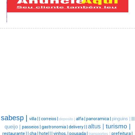
sabesp |
villa |
|
correios |
alfa |
panoramica |
pinguins |
|
|
deposito |
turismo |
altus |
queijo |
passeios |
gastronomia |
delivery |
|
restaurante |
|
cha |
hotel |
|
vinhos, |
pousada |
prefeitura |
transportes |