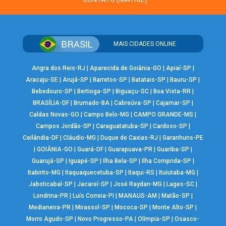
MAIS CIDADES ONLINE
Angra dos Reis-RJ
|
Aparecida de Goiânia-GO
|
Apiaí-SP
|
Aracaju-SE
|
Arujá-SP
|
Barretos-SP
|
Batatais-SP
|
Bauru-SP
|
Bebedouro-SP
|
Bertioga-SP
|
Biguaçu-SC
|
Boa Vista-RR
|
BRASÍLIA-DF
|
Brumado-BA
|
Cabreúva-SP
|
Cajamar-SP
|
Caldas Novas-GO
|
Campo Belo-MG
|
CAMPO GRANDE-MS
|
Campos Jordão-SP
|
Caraguatatuba-SP
|
Cardoso-SP
|
Ceilândia-DF
|
Cláudio-MG
|
Duque de Caxias-RJ
|
Garanhuns-PE
|
GOIÂNIA-GO
|
Guará-DF
|
Guarapuava-PR
|
Guariba-SP
|
Guarujá-SP
|
Iguapé-SP
|
Ilha Bela-SP
|
Ilha Comprida-SP
|
Itabirito-MG
|
Itaquaquecetuba-SP
|
Itaqui-RS
|
Ituiutaba-MG
|
Jaboticabal-SP
|
Jacareí-SP
|
José Raydan-MG
|
Lages-SC
|
Londrina-PR
|
Luís Correia-PI
|
MANAUS-AM
|
Matão-SP
|
Medianeira-PR
|
Mirassol-SP
|
Mococa-SP
|
Monte Alto-SP
|
Morro Agudo-SP
|
Novo Progresso-PA
|
Olímpia-SP
|
Osasco-